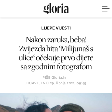
LIJEPE VIJESTI
Nakon zaruka, beba!
Zvijezda hita ‘Milijunaš s
ulice‘ očekuje prvo dijete
sa zgodnim fotografom
PIŠE
Gloria.hr
OBJAVLJENO
29. lipnja 2021. 09:45