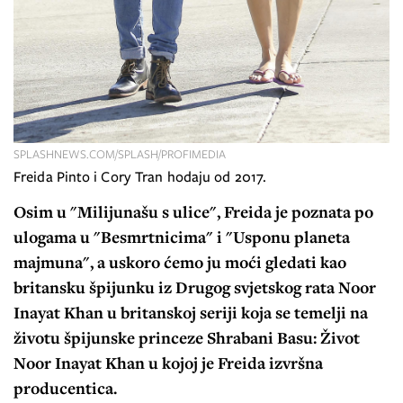
SPLASHNEWS.COM/SPLASH/PROFIMEDIA
Freida Pinto i Cory Tran hodaju od 2017.
Osim u "Milijunašu s ulice", Freida je poznata po
ulogama u "Besmrtnicima" i "Usponu planeta
majmuna", a uskoro ćemo ju moći gledati kao
britansku špijunku iz Drugog svjetskog rata Noor
Inayat Khan u britanskoj seriji koja se temelji na
životu špijunske princeze Shrabani Basu: Život
Noor Inayat Khan u kojoj je Freida izvršna
producentica.