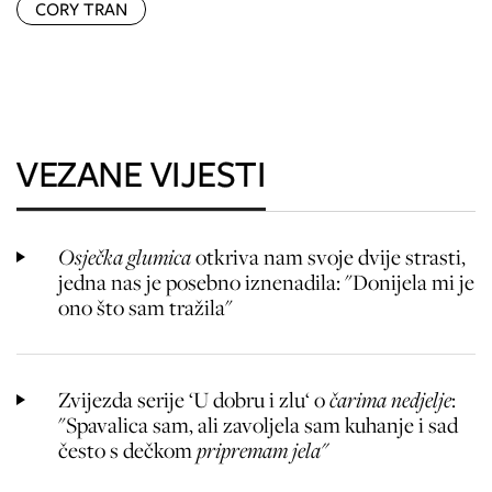
CORY TRAN
VEZANE VIJESTI
Osječka glumica
otkriva nam svoje dvije strasti,
jedna nas je posebno iznenadila: "Donijela mi je
ono što sam tražila"
Zvijezda serije ‘U dobru i zlu‘ o
čarima nedjelje
:
"Spavalica sam, ali zavoljela sam kuhanje i sad
često s dečkom
pripremam jela"