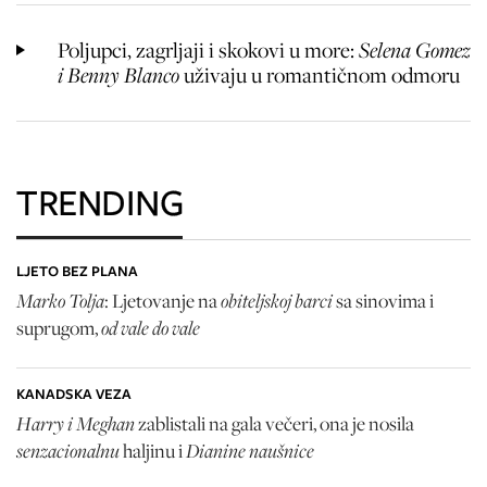
Poljupci, zagrljaji i skokovi u more:
Selena Gomez
i Benny Blanco
uživaju u romantičnom odmoru
TRENDING
LJETO BEZ PLANA
Marko Tolja
obiteljskoj barci
: Ljetovanje na
sa sinovima i
od vale do vale
suprugom,
KANADSKA VEZA
Harry i Meghan
zablistali na gala večeri, ona je nosila
senzacionalnu
Dianine naušnice
haljinu i