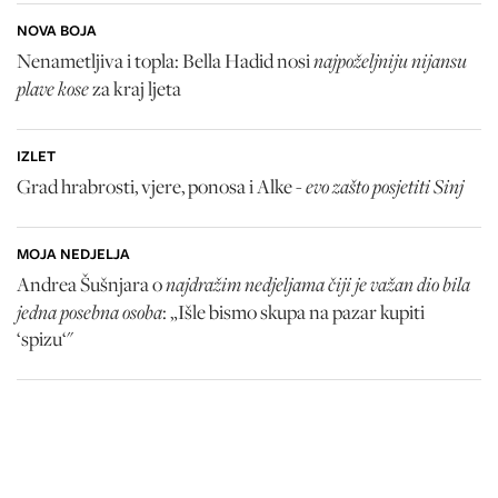
NOVA BOJA
najpoželjniju nijansu
Nenametljiva i topla: Bella Hadid nosi
plave kose
za kraj ljeta
IZLET
evo zašto posjetiti Sinj
Grad hrabrosti, vjere, ponosa i Alke -
MOJA NEDJELJA
najdražim nedjeljama čiji je važan dio bila
Andrea Šušnjara o
jedna posebna osoba
: „Išle bismo skupa na pazar kupiti
‘spizu‘"