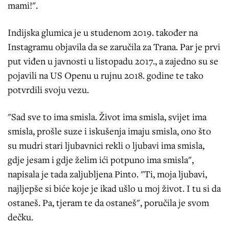
mami!".
Indijska glumica je u studenom 2019. također na
Instagramu objavila da se zaručila za Trana. Par je prvi
put viđen u javnosti u listopadu 2017., a zajedno su se
pojavili na US Openu u rujnu 2018. godine te tako
potvrdili svoju vezu.
"Sad sve to ima smisla. Život ima smisla, svijet ima
smisla, prošle suze i iskušenja imaju smisla, ono što
su mudri stari ljubavnici rekli o ljubavi ima smisla,
gdje jesam i gdje želim ići potpuno ima smisla",
napisala je tada zaljubljena Pinto. "Ti, moja ljubavi,
najljepše si biće koje je ikad ušlo u moj život. I tu si da
ostaneš. Pa, tjeram te da ostaneš", poručila je svom
dečku.