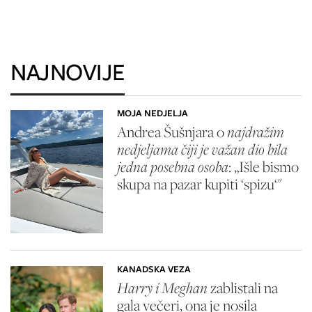
NAJNOVIJE
MOJA NEDJELJA
Andrea Šušnjara o
najdražim
nedjeljama čiji je važan dio bila
jedna posebna osoba
: „Išle bismo
skupa na pazar kupiti ‘spizu‘"
KANADSKA VEZA
Harry i Meghan
zablistali na
gala večeri, ona je nosila