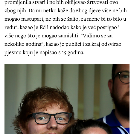
promijenila stvari i ne bih oklijevao žrtvovati ovo
zbog njih. Da mi netko kaže da zbog djece više ne bih
mogao nastupati, ne bih se žalio, za mene bi to bilo u
redu", kazao je Ed i nadodao kako je već postigao i
više nego što je mogao zamisliti. "Vidimo se za
nekoliko godina", kazao je publici i za kraj odsvirao
pjesmu koju je napisao s 15 godina.