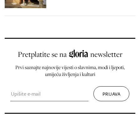
Pretplatite se na
newsletter
Prvi saznajte najnovije vijesti o slavnima, modi i ljepoti,
umijeću življenja i kulturi