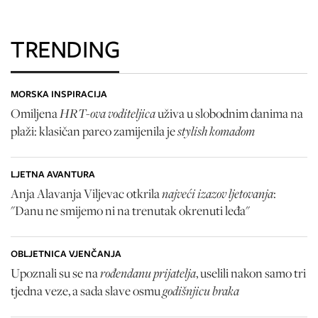
TRENDING
MORSKA INSPIRACIJA
HRT-ova voditeljica
Omiljena
uživa u slobodnim danima na
stylish komadom
plaži: klasičan pareo zamijenila je
LJETNA AVANTURA
najveći izazov ljetovanja
Anja Alavanja Viljevac otkrila
:
"Danu ne smijemo ni na trenutak okrenuti leđa"
OBLJETNICA VJENČANJA
rođendanu prijatelja
Upoznali su se na
, uselili nakon samo tri
godišnjicu braka
tjedna veze, a sada slave osmu