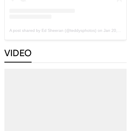
A post shared by Ed Sheeran (@teddysphotos)
on
Jan 20, 2018 at 5:49am PST
VIDEO