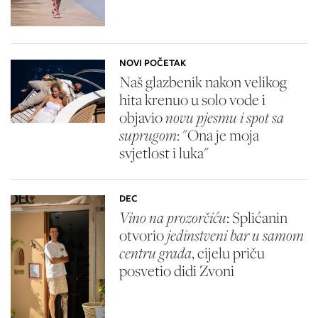
NOVI POČETAK
Naš glazbenik nakon velikog
hita krenuo u solo vode i
objavio
novu pjesmu i spot sa
suprugom
: "Ona je moja
svjetlost i luka"
DEC
Vino na prozorčiću
: Splićanin
otvorio
jedinstveni bar u samom
centru grada
, cijelu priču
posvetio didi Zvoni