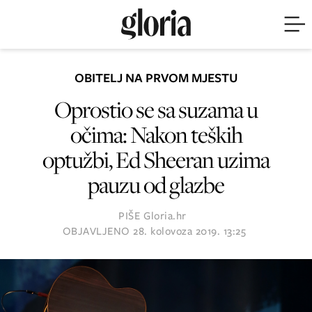
OBITELJ NA PRVOM MJESTU
Oprostio se sa suzama u
očima: Nakon teških
optužbi, Ed Sheeran uzima
pauzu od glazbe
PIŠE
Gloria.hr
OBJAVLJENO
28. kolovoza 2019. 13:25