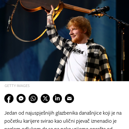
GETTY IMAGES
Jedan od najuspješnijih glazbenika današnjice koji je na
početku karijere svirao kao ulični pjevač iznenadio je