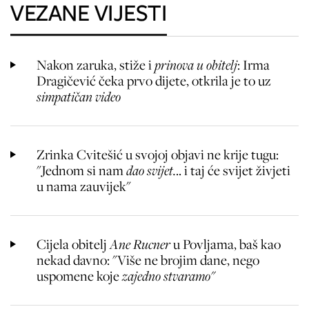
VEZANE VIJESTI
Nakon zaruka, stiže i
prinova u obitelj
: Irma
Dragičević čeka prvo dijete, otkrila je to uz
simpatičan video
Zrinka Cvitešić u svojoj objavi ne krije tugu:
"Jednom si nam
dao svijet.
.. i taj će svijet živjeti
u nama zauvijek"
Cijela obitelj
Ane Rucner
u Povljama, baš kao
nekad davno: "Više ne brojim dane, nego
uspomene koje
zajedno stvaramo"