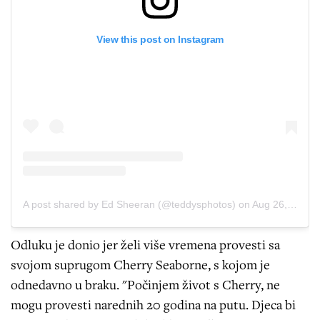
View this post on Instagram
A post shared by Ed Sheeran (@teddysphotos)
on
Aug 26, 2019 at 9:55am PDT
Odluku je donio jer želi više vremena provesti sa
svojom suprugom Cherry Seaborne, s kojom je
odnedavno u braku. "Počinjem život s Cherry, ne
mogu provesti narednih 20 godina na putu. Djeca bi