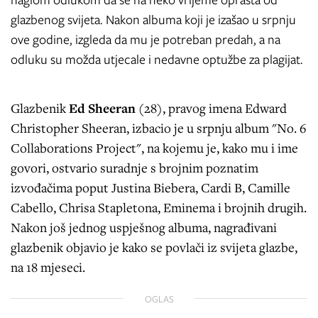
naglom odlukom da se na neko vrijeme oprašta od
glazbenog svijeta. Nakon albuma koji je izašao u srpnju
ove godine, izgleda da mu je potreban predah, a na
odluku su možda utjecale i nedavne optužbe za plagijat.
Glazbenik
Ed Sheeran
(28), pravog imena Edward
Christopher Sheeran, izbacio je u srpnju album "No. 6
Collaborations Project", na kojemu je, kako mu i ime
govori, ostvario suradnje s brojnim poznatim
izvođačima poput Justina Biebera, Cardi B, Camille
Cabello, Chrisa Stapletona, Eminema i brojnih drugih.
Nakon još jednog uspješnog albuma, nagrađivani
glazbenik objavio je kako se povlači iz svijeta glazbe,
na 18 mjeseci.
OGLAS