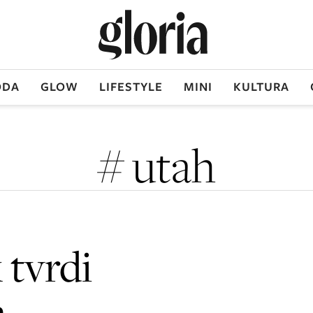
DA
GLOW
LIFESTYLE
MINI
KULTURA
# utah
 tvrdi
h