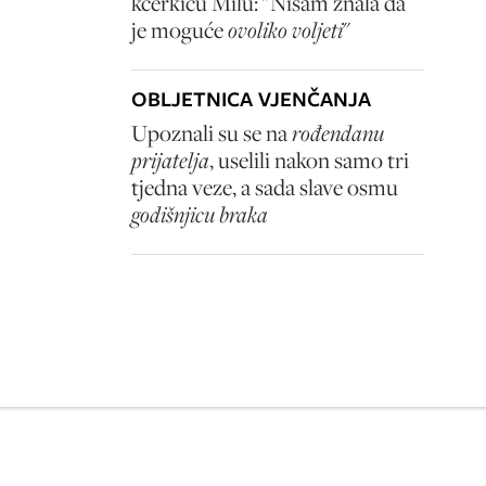
kćerkicu Milu: "Nisam znala da
je moguće
ovoliko voljeti
"
OBLJETNICA VJENČANJA
Upoznali su se na
rođendanu
prijatelja
, uselili nakon samo tri
tjedna veze, a sada slave osmu
godišnjicu braka