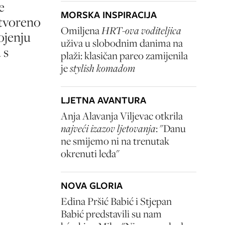
e
MORSKA INSPIRACIJA
Otvoreno
Omiljena
HRT-ova voditeljica
ojenju
uživa u slobodnim danima na
 s
plaži: klasičan pareo zamijenila
je
stylish komadom
LJETNA AVANTURA
Anja Alavanja Viljevac otkrila
najveći izazov ljetovanja
: "Danu
ne smijemo ni na trenutak
okrenuti leđa"
NOVA GLORIA
Edina Pršić Babić i Stjepan
Babić predstavili su nam