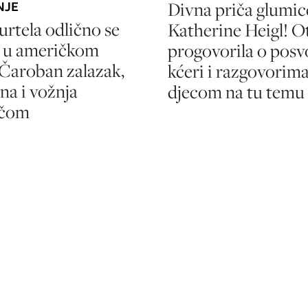
Divna priča glumic
NJE
urtela odlično se
Katherine Heigl! 
a u američkom
progovorila o posv
Čaroban zalazak,
kćeri i razgovorima
ana i vožnja
djecom na tu temu
ačom