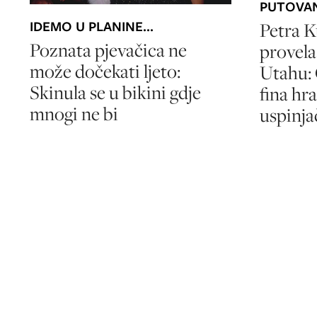
PUTOVA
IDEMO U PLANINE...
Petra K
Poznata pjevačica ne
provel
može dočekati ljeto:
Utahu: 
Skinula se u bikini gdje
fina hr
mnogi ne bi
uspinj