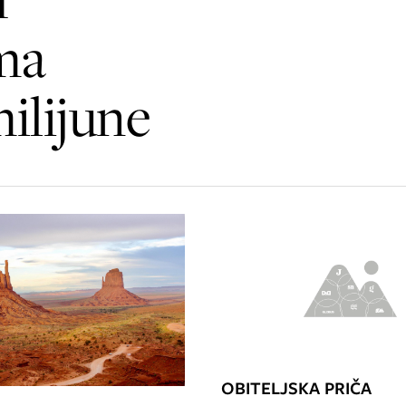
ma
milijune
OBITELJSKA PRIČA