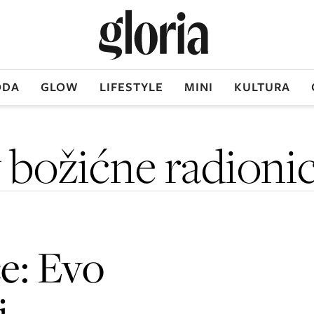
DA
GLOW
LIFESTYLE
MINI
KULTURA
 božićne radioni
e: Evo
i