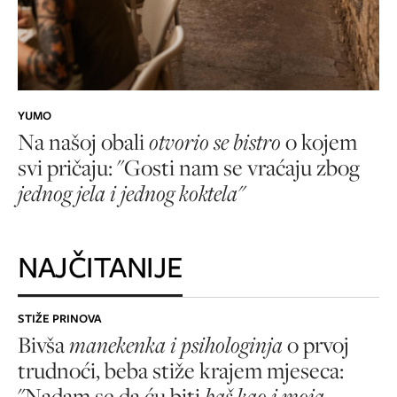
YUMO
Na našoj obali
otvorio se bistro
o kojem
svi pričaju: "Gosti nam se vraćaju zbog
jednog jela i jednog koktela"
NAJČITANIJE
STIŽE PRINOVA
Bivša
manekenka i psihologinja
o prvoj
trudnoći, beba stiže krajem mjeseca:
"Nadam se da ću biti
baš kao i moja