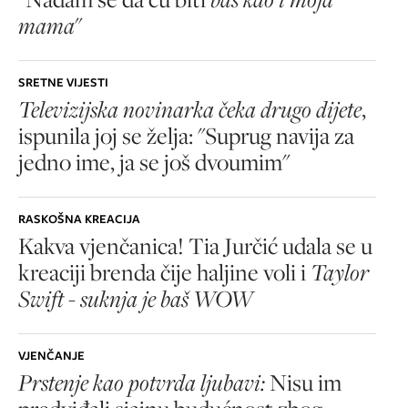
mama
"
SRETNE VIJESTI
Televizijska novinarka čeka drugo dijete
,
ispunila joj se želja: "Suprug navija za
jedno ime, ja se još dvoumim"
RASKOŠNA KREACIJA
Kakva vjenčanica! Tia Jurčić udala se u
kreaciji brenda čije haljine voli i
Taylor
Swift - suknja je baš WOW
VJENČANJE
Prstenje kao potvrda ljubavi:
Nisu im