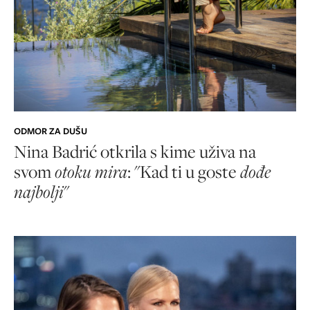
ODMOR ZA DUŠU
Nina Badrić otkrila s kime uživa na
svom
otoku mira
: "Kad ti u goste
dođe
najbolji
"