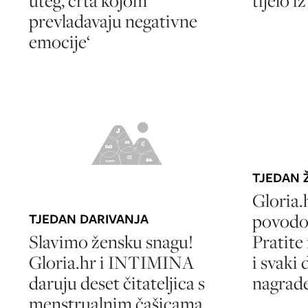
uteg, crta kojom
tijelo i
prevladavaju negativne
emocije‘
TJEDAN 
Gloria.
povodo
TJEDAN DARIVANJA
Slavimo žensku snagu!
Pratite
Gloria.hr i INTIMINA
i svaki
daruju deset čitateljica s
nagrad
menstrualnim čašicama