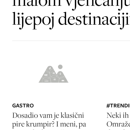
lijepoj destinaciji
GASTRO
#TREND
Dosadio vam je klasični
Neki ih
pire krumpir? I meni, pa
Omraže