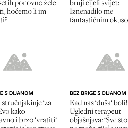
etih ponovno žele
bruji cijeli svijet:
ti, hoćemo li im
Iznenadilo me
ti?
fantastičnim okus
GE S DIJANOM
BEZ BRIGE S DIJANOM
stručnjakinje ‘za
Kad nas ‘duša‘ boli!
 Evo kako
Ugledni terapeut
vno i brzo ‘vratiti‘
objašnjava: ‘Sve što