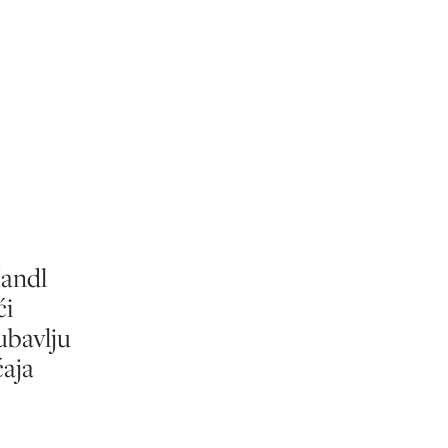
Handl
ći
ubavlju
aja