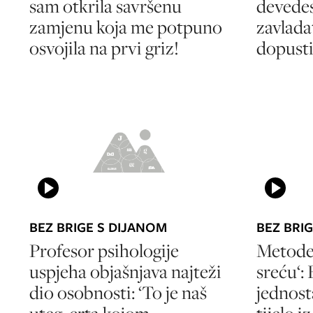
sam otkrila savršenu
devedes
zamjenu koja me potpuno
zavlada
osvojila na prvi griz!
dopusti
BEZ BRIGE S DIJANOM
BEZ BRI
Profesor psihologije
Metode 
uspjeha objašnjava najteži
sreću‘:
dio osobnosti: ‘To je naš
jednosta