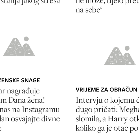
z stanja jakog stresa
ne može, tijelo pr
na sebe‘
ŽENSKE SNAGE
hr nagrađuje
VRIJEME ZA OBRAČUN
m Dana žena!
Intervju o kojemu ć
 nas na Instagramu
dugo pričati: Megh
 dan osvajajte divne
slomila, a Harry ot
e
koliko ga je otac po