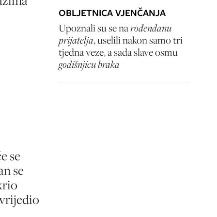
euzima
OBLJETNICA VJENČANJA
Upoznali su se na
rođendanu
prijatelja
, uselili nakon samo tri
tjedna veze, a sada slave osmu
godišnjicu braka
e se
an se
krio
vrijedio