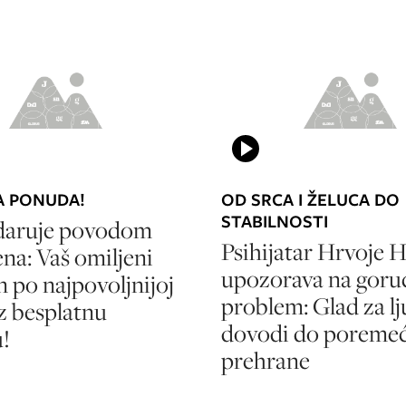
A PONUDA!
OD SRCA I ŽELUCA DO
STABILNOSTI
 daruje povodom
Psihijatar Hrvoje 
na: Vaš omiljeni
upozorava na goru
 po najpovoljnijoj
problem: Glad za lj
uz besplatnu
dovodi do poremeć
!
prehrane