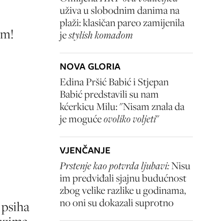
uživa u slobodnim danima na
plaži: klasičan pareo zamijenila
om!
je
stylish komadom
NOVA GLORIA
Edina Pršić Babić i Stjepan
Babić predstavili su nam
kćerkicu Milu: "Nisam znala da
je moguće
ovoliko voljeti
"
VJENČANJE
Prstenje kao potvrda ljubavi:
Nisu
im predviđali sjajnu budućnost
zbog velike razlike u godinama,
no oni su dokazali suprotno
 psiha