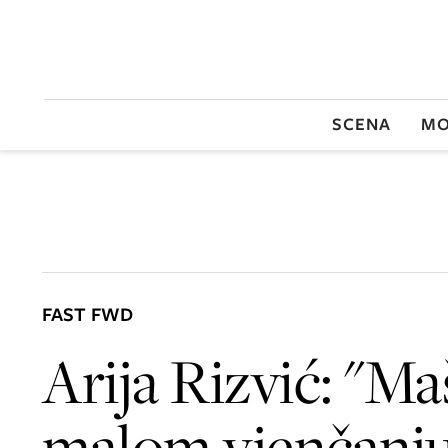
SCENA
MO
FAST FWD
Arija Rizvić: "M
malom vjenčanju