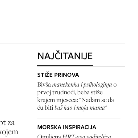
NAJČITANIJE
STIŽE PRINOVA
Bivša
manekenka i psihologinja
o
prvoj trudnoći, beba stiže
krajem mjeseca: "Nadam se da
ću biti
baš kao i moja mama
"
pt za
MORSKA INSPIRACIJA
 kojem
Omiljena
HRT-ova voditeljica