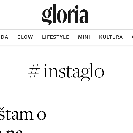
DA
GLOW
LIFESTYLE
MINI
KULTURA
# instaglo
aštam o
 na