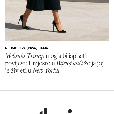
NEUMOLJIVA (PRVA) DAMA
Melania Trump
mogla bi ispisati
povijest: Umjesto u
Bijeloj kući
želja joj
je živjeti u
New Yorku