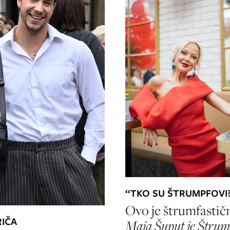
“TKO SU ŠTRUMPFOVI
Ovo je štrumfastič
RIČA
Maja Šuput je Štrum