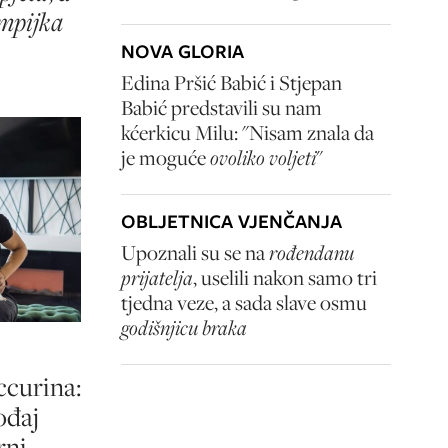
impijka
NOVA GLORIA
Edina Pršić Babić i Stjepan
Babić predstavili su nam
kćerkicu Milu: "Nisam znala da
je moguće
ovoliko voljeti
"
OBLJETNICA VJENČANJA
Upoznali su se na
rođendanu
prijatelja
, uselili nakon samo tri
tjedna veze, a sada slave osmu
godišnjicu braka
curina:
ođaj
rni