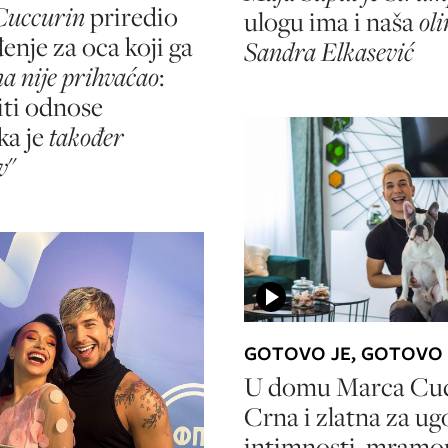
Cuccurin
priredio
ulogu ima i naša
ol
enje za oca koji ga
Sandra Elkasević
a nije prihvaćao
:
iti odnose
ka je
također
v
"
GOTOVO JE, GOTOVO
U domu Marca Cuc
Crna i zlatna za ug
intimnosti, mramo