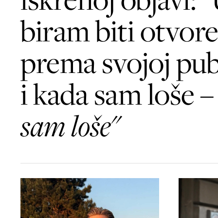
biram biti otvor
prema svojoj pub
i kada sam loše 
sam loše"