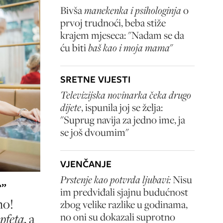
Bivša
manekenka i psihologinja
o
prvoj trudnoći, beba stiže
krajem mjeseca: "Nadam se da
ću biti
baš kao i moja mama
"
SRETNE VIJESTI
Televizijska novinarka čeka drugo
dijete
, ispunila joj se želja:
"Suprug navija za jedno ime, ja
se još dvoumim"
VJENČANJE
Prstenje kao potvrda ljubavi:
Nisu
?”
im predviđali sjajnu budućnost
no!
zbog velike razlike u godinama,
no oni su dokazali suprotno
pfeta
, a