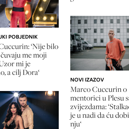
KI POBJEDNIK
uccurin: ‘Nije bilo
li čuvaju me moji
 Uzor mi je
, a cilj Dora‘
NOVI IZAZOV
Marco Cuccurin o
mentorici u Plesu s
zvijezdama: ‘Stalk
je u nadi da ću dobi
nju‘