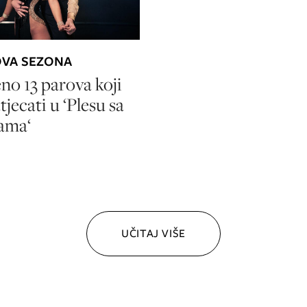
OVA SEZONA
no 13 parova koji
tjecati u ‘Plesu sa
ama‘
UČITAJ VIŠE