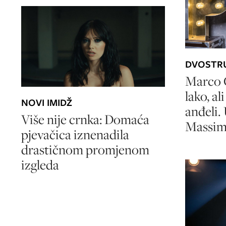
DVOSTRU
Marco C
lako, a
NOVI IMIDŽ
anđeli.
Više nije crnka: Domaća
Massimo
pjevačica iznenadila
drastičnom promjenom
izgleda