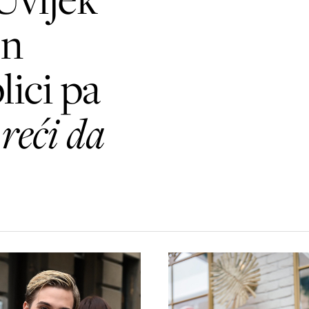
en
lici pa
–
reći da