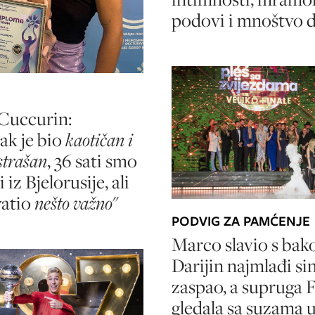
podovi i mnoštvo d
Cuccurin:
ak je bio
kaotičan i
strašan
, 36 sati smo
 iz Bjelorusije, ali
vatio
nešto važno
"
PODVIG ZA PAMĆENJE
Marco slavio s bak
Darijin najmlađi si
zaspao, a supruga 
gledala sa suzama 