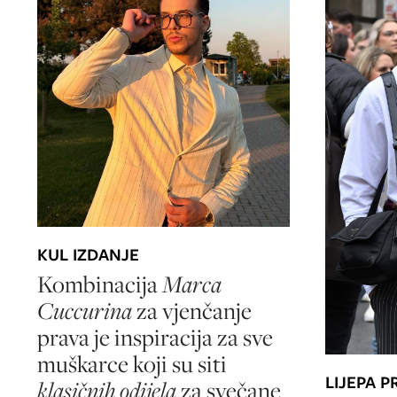
KUL IZDANJE
Kombinacija
Marca
Cuccurina
za vjenčanje
prava je inspiracija za sve
muškarce koji su siti
LIJEPA P
klasičnih odijela
za svečane