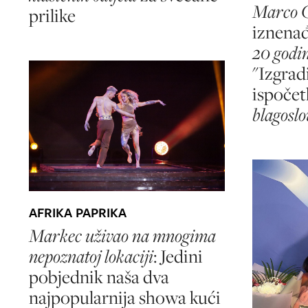
Marco 
prilike
iznenađ
20 godin
"Izgrad
ispočet
blagoslo
AFRIKA PAPRIKA
Markec uživao na mnogima
nepoznatoj lokaciji
: Jedini
pobjednik naša dva
najpopularnija showa kući