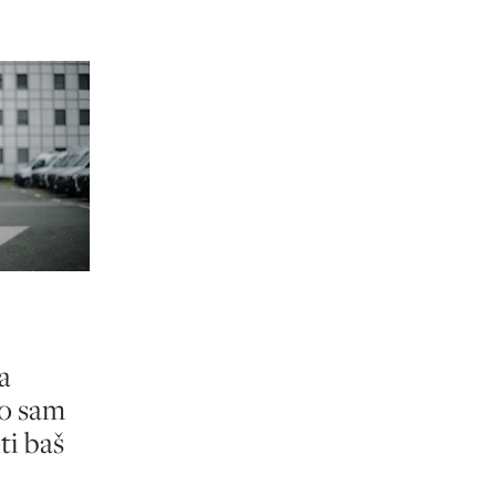
a
ao sam
ti baš