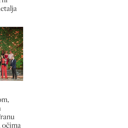
etalja
om,
n
Franu
u očima