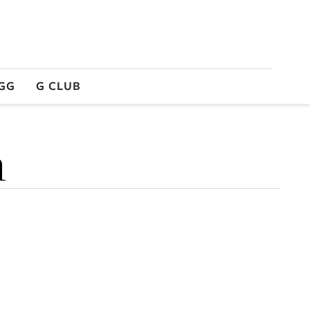
GG
G CLUB
n