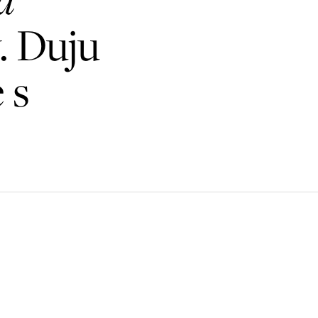
. Duju
 s