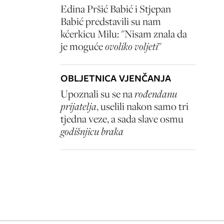
Edina Pršić Babić i Stjepan
Babić predstavili su nam
kćerkicu Milu: "Nisam znala da
je moguće
ovoliko voljeti
"
OBLJETNICA VJENČANJA
Upoznali su se na
rođendanu
prijatelja
, uselili nakon samo tri
tjedna veze, a sada slave osmu
godišnjicu braka