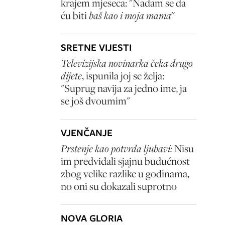
krajem mjeseca: "Nadam se da
ću biti
baš kao i moja mama
"
SRETNE VIJESTI
Televizijska novinarka čeka drugo
dijete
, ispunila joj se želja:
"Suprug navija za jedno ime, ja
se još dvoumim"
VJENČANJE
Prstenje kao potvrda ljubavi:
Nisu
im predviđali sjajnu budućnost
zbog velike razlike u godinama,
no oni su dokazali suprotno
NOVA GLORIA