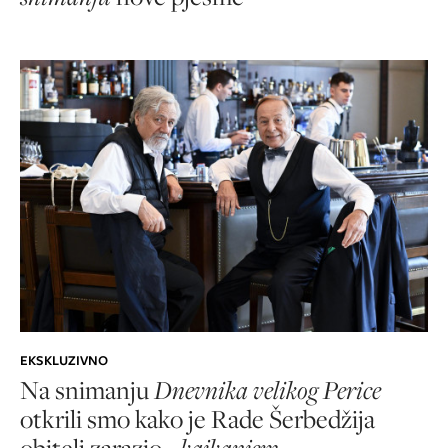
EKSKLUZIVNO
Na snimanju
Dnevnika velikog Perice
otkrili smo kako je Rade Šerbedžija
obitelj zarazio -
kajkanjem