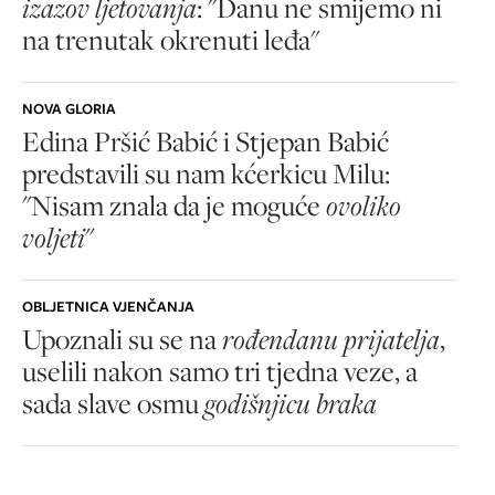
izazov ljetovanja
: "Danu ne smijemo ni
na trenutak okrenuti leđa"
NOVA GLORIA
Edina Pršić Babić i Stjepan Babić
predstavili su nam kćerkicu Milu:
"Nisam znala da je moguće
ovoliko
voljeti
"
OBLJETNICA VJENČANJA
Upoznali su se na
rođendanu prijatelja
,
uselili nakon samo tri tjedna veze, a
sada slave osmu
godišnjicu braka