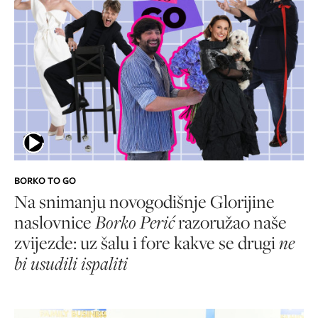
BORKO TO GO
Na snimanju novogodišnje Glorijine
naslovnice
Borko Perić
razoružao naše
zvijezde: uz šalu i fore kakve se drugi
ne
bi usudili ispaliti