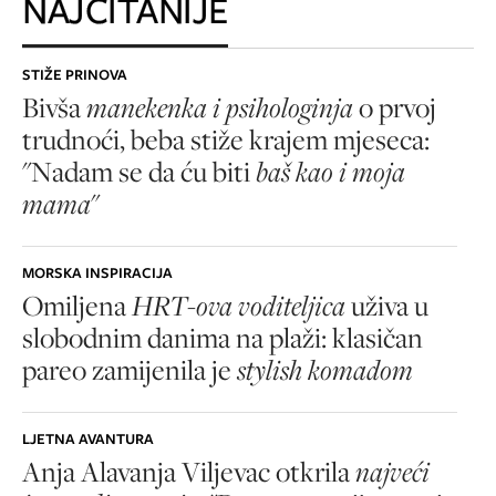
NAJČITANIJE
STIŽE PRINOVA
Bivša
manekenka i psihologinja
o prvoj
trudnoći, beba stiže krajem mjeseca:
"Nadam se da ću biti
baš kao i moja
mama
"
MORSKA INSPIRACIJA
Omiljena
HRT-ova voditeljica
uživa u
slobodnim danima na plaži: klasičan
pareo zamijenila je
stylish komadom
LJETNA AVANTURA
Anja Alavanja Viljevac otkrila
najveći