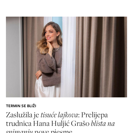
TERMIN SE BLIŽI
Zaslužila je
tisuće lajkova
: Prelijepa
trudnica Hana Huljić Grašo
blista na
snimanju
nove pjesme