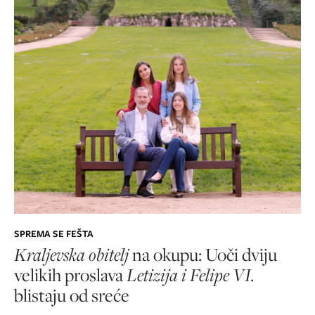
SPREMA SE FEŠTA
Kraljevska obitelj
na okupu: Uoči dviju
velikih proslava
Letizija i Felipe VI.
blistaju od sreće