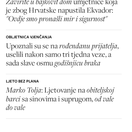
Zavirite u bajkovit dom
umjetnice koja
je zbog Hrvatske napustila Ekvador:
"Ovdje smo pronašli mir i sigurnost"
OBLJETNICA VJENČANJA
Upoznali su se na
rođendanu prijatelja
,
uselili nakon samo tri tjedna veze, a
sada slave osmu
godišnjicu braka
LJETO BEZ PLANA
Marko Tolja
: Ljetovanje na
obiteljskoj
barci
sa sinovima i suprugom,
od vale
do vale