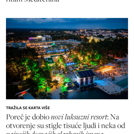
TRAŽILA SE KARTA VIŠE
Poreč je dobio
novi luksuzni resort
: Na
otvorenje su stigle tisuće ljudi i neka od
najvećih domaćih glazbenih imena