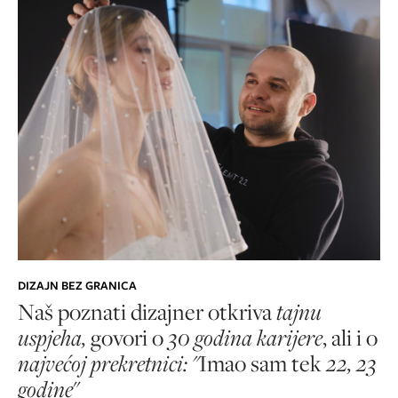
DIZAJN BEZ GRANICA
Naš poznati dizajner otkriva
tajnu
uspjeha,
govori o
30 godina karijere
, ali i o
najvećoj prekretnici: "
Imao sam tek
22, 23
godine
"