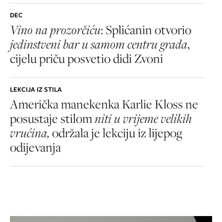
DEC
Vino na prozorčiću
: Splićanin otvorio
jedinstveni bar u samom centru grada
,
cijelu priču posvetio didi Zvoni
LEKCIJA IZ STILA
Američka manekenka Karlie Kloss ne
posustaje stilom
niti u vrijeme velikih
vrućina,
održala je lekciju iz lijepog
odijevanja