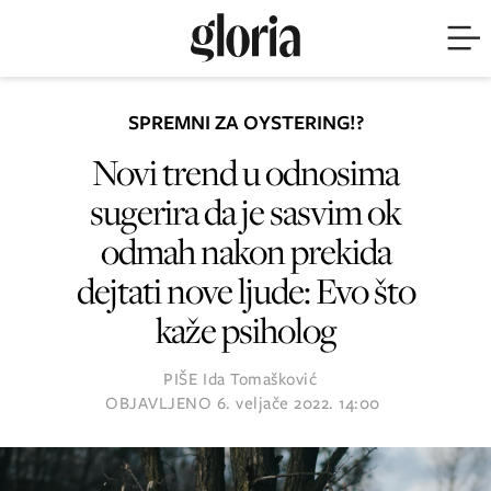
SPREMNI ZA OYSTERING!?
Novi trend u odnosima
sugerira da je sasvim ok
odmah nakon prekida
dejtati nove ljude: Evo što
kaže psiholog
PIŠE
Ida Tomašković
OBJAVLJENO
6. veljače 2022. 14:00