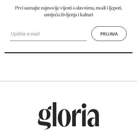
Prvi saznajte najnovije vijesti o slavnima, modi i ljepoti,
umijeću življenja i kulturi