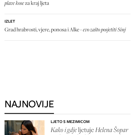
plave kose
za kraj ljeta
IZLET
evo zašto posjetiti Sinj
Grad hrabrosti, vjere, ponosa i Alke -
NAJNOVIJE
LJETO S MEZIMICOM
Kako i gdje
ljetuje
Helena Šopar