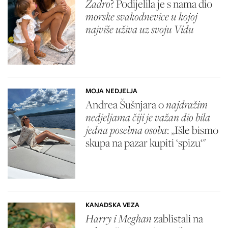
Zadro
? Podijelila je s nama dio
morske svakodnevice u kojoj
najviše uživa uz svoju Vidu
MOJA NEDJELJA
Andrea Šušnjara o
najdražim
nedjeljama čiji je važan dio bila
jedna posebna osoba
: „Išle bismo
skupa na pazar kupiti ‘spizu‘"
KANADSKA VEZA
Harry i Meghan
zablistali na