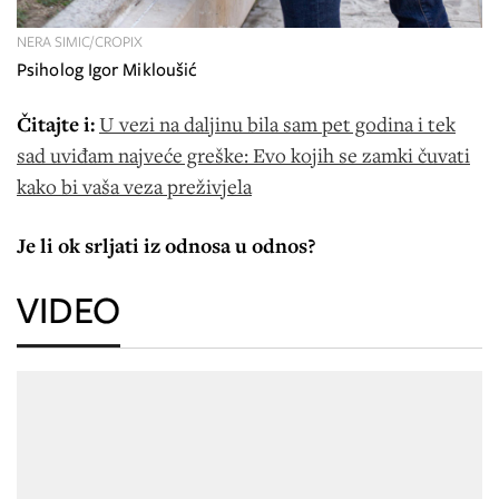
NERA SIMIC/CROPIX
Psiholog Igor Mikloušić
Čitajte i:
U vezi na daljinu bila sam pet godina i tek
sad uviđam najveće greške: Evo kojih se zamki čuvati
kako bi vaša veza preživjela
Je li ok srljati iz odnosa u odnos?
VIDEO