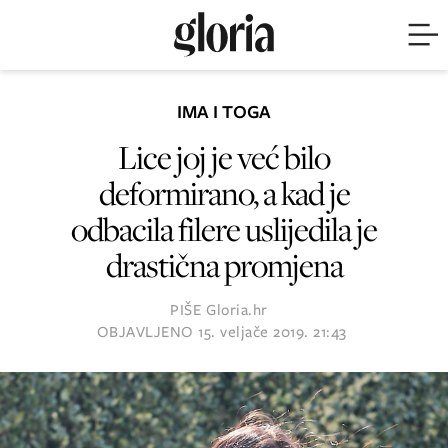
IMA I TOGA
Lice joj je već bilo
deformirano, a kad je
odbacila filere uslijedila je
drastična promjena
PIŠE
Gloria.hr
OBJAVLJENO
15. veljače 2019. 21:43