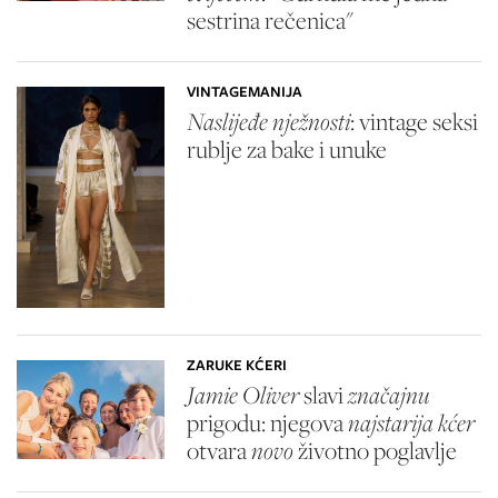
sestrina rečenica"
VINTAGEMANIJA
Naslijeđe nježnosti
: vintage seksi
rublje za bake i unuke
ZARUKE KĆERI
Jamie Oliver
slavi
značajnu
prigodu: njegova
najstarija kćer
otvara
novo
životno poglavlje