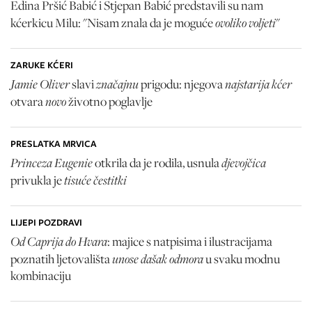
Edina Pršić Babić i Stjepan Babić predstavili su nam
ovoliko voljeti
kćerkicu Milu: "Nisam znala da je moguće
"
ZARUKE KĆERI
Jamie Oliver
značajnu
najstarija kćer
slavi
prigodu: njegova
novo
otvara
životno poglavlje
PRESLATKA MRVICA
Princeza Eugenie
djevojčica
otkrila da je rodila, usnula
tisuće čestitki
privukla je
LIJEPI POZDRAVI
Od Caprija do Hvara
: majice s natpisima i ilustracijama
unose dašak odmora
poznatih ljetovališta
u svaku modnu
kombinaciju