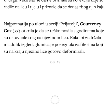
kirurga. Neke slavne dame priznale su korekcije koje su
radile na licu i tijelu i priznale da se danas zbog njih kaju.
Najpoznatija po ulozi u seriji 'Prijatelji',
Courteney
Cox
(53) otkrila je da se teško nosila s godinama koje
su ostavljale trag na njezinom licu. Kako bi zadržala
mladolik izgled, glumica je posegnula za filerima koji
su na kraju njezino lice gotovo deformirali.
OGLAS