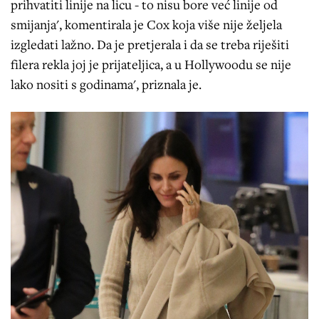
prihvatiti linije na licu - to nisu bore već linije od
smijanja', komentirala je Cox koja više nije željela
izgledati lažno. Da je pretjerala i da se treba riješiti
filera rekla joj je prijateljica, a u Hollywoodu se nije
lako nositi s godinama', priznala je.