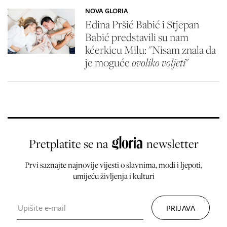
NOVA GLORIA
Edina Pršić Babić i Stjepan
Babić predstavili su nam
kćerkicu Milu: "Nisam znala da
je moguće
ovoliko voljeti
"
Pretplatite se na
newsletter
Prvi saznajte najnovije vijesti o slavnima, modi i ljepoti,
umijeću življenja i kulturi