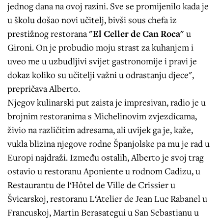
jednog dana na ovoj razini. Sve se promijenilo kada je
u školu došao novi učitelj, bivši sous chefa iz
prestižnog restorana
"El Celler de Can Roca"
u
Gironi. On je probudio moju strast za kuhanjem i
uveo me u uzbudljivi svijet gastronomije i pravi je
dokaz koliko su učitelji važni u odrastanju djece",
prepričava Alberto.
Njegov kulinarski put zaista je impresivan, radio je u
brojnim restoranima s Michelinovim zvjezdicama,
živio na različitim adresama, ali uvijek ga je, kaže,
vukla blizina njegove rodne Španjolske pa mu je rad u
Europi najdraži. Između ostalih, Alberto je svoj trag
ostavio u restoranu Aponiente u rodnom Cadizu, u
Restaurantu de l‘Hôtel de Ville de Crissier u
Švicarskoj, restoranu L‘Atelier de Jean Luc Rabanel u
Francuskoj, Martin Berasategui u San Sebastianu u