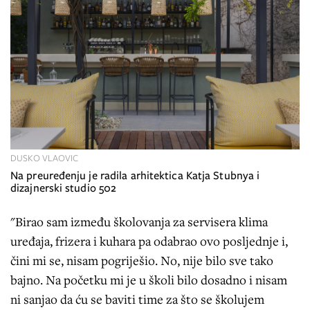
DUSKO VLAOVIC
Na preuređenju je radila arhitektica Katja Stubnya i
dizajnerski studio 502
"Birao sam između školovanja za servisera klima
uređaja, frizera i kuhara pa odabrao ovo posljednje i,
čini mi se, nisam pogriješio. No, nije bilo sve tako
bajno. Na početku mi je u školi bilo dosadno i nisam
ni sanjao da ću se baviti time za što se školujem