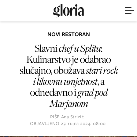
NOVI RESTORAN
Slavni
chef u Splitu
:
Kulinarstvo je odabrao
slučajno, obožava
stari rock
i likovnu umjetnost
, a
odnedavno i
grad pod
Marjanom
PIŠE
Ana Strizić
OBJAVLJENO
27. rujna 2024. 08:00