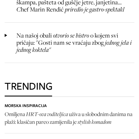
škampa, pašteta od guščje jetre, janjetina...
C
hef Marin Rendić
priredio je gastro-spektakl
Na našoj obali
otvorio se bistro
o kojem svi
pričaju: "Gosti nam se vraćaju zbog
jednog jela i
jednog koktela"
TRENDING
MORSKA INSPIRACIJA
HRT-ova voditeljica
Omiljena
uživa u slobodnim danima na
stylish komadom
plaži: klasičan pareo zamijenila je