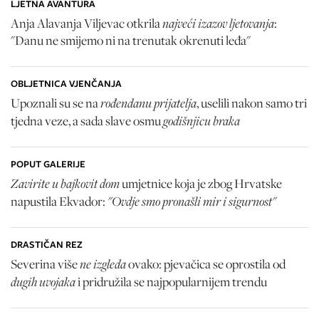
LJETNA AVANTURA
najveći izazov ljetovanja
Anja Alavanja Viljevac otkrila
:
"Danu ne smijemo ni na trenutak okrenuti leđa"
OBLJETNICA VJENČANJA
rođendanu prijatelja
Upoznali su se na
, uselili nakon samo tri
godišnjicu braka
tjedna veze, a sada slave osmu
POPUT GALERIJE
Zavirite u bajkovit dom
umjetnice koja je zbog Hrvatske
"Ovdje smo pronašli mir i sigurnost"
napustila Ekvador:
DRASTIČAN REZ
ne izgleda
Severina više
ovako: pjevačica se oprostila od
dugih uvojaka
i pridružila se najpopularnijem trendu