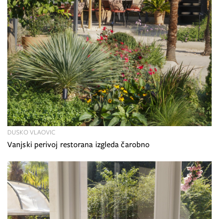
DUSKO VLAOVIC
Vanjski perivoj restorana izgleda čarobno