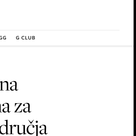
GG
G CLUB
ina
a za
dručja