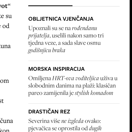
vot
“
ke su
OBLJETNICA VJENČANJA
e od
Upoznali su se na
rođendanu
prijatelja
, uselili nakon samo tri
tjedna veze, a sada slave osmu
kuna
godišnjicu braka
MORSKA INSPIRACIJA
Omiljena
HRT-ova voditeljica
uživa u
 tom
slobodnim danima na plaži: klasičan
pareo zamijenila je
stylish komadom
st
DRASTIČAN REZ
ačuna
Severina više
ne izgleda
ovako:
pjevačica se oprostila od
dugih
akon