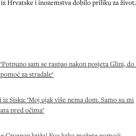
 iz Hrvatske i inozemstva dobilo priliku za život
‘Potpuno sam se raspao nakon posjeta Glini, do 
 pomoć za stradale‘
i iz Siska: ‘Moj ujak više nema dom. Samo su mi
 rata pred očima‘
e Crvenog križa! Evo kako možete pomoći