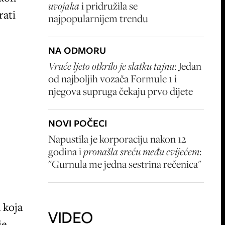
uvojaka
i pridružila se
rati
najpopularnijem trendu
NA ODMORU
Vruće ljeto otkrilo je slatku tajnu
: Jedan
od najboljih vozača Formule 1 i
njegova supruga čekaju prvo dijete
NOVI POČECI
Napustila je korporaciju nakon 12
godina i
pronašla sreću među cvijećem
:
"Gurnula me jedna sestrina rečenica"
 koja
VIDEO
je