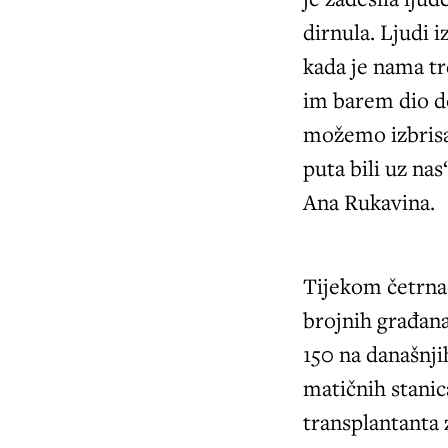
dirnula. Ljudi 
kada je nama tr
im barem dio do
možemo izbrisat
puta bili uz nas
Ana Rukavina.
Tijekom četrna
brojnih građana
150 na današnji
matičnih stanic
transplantanta 