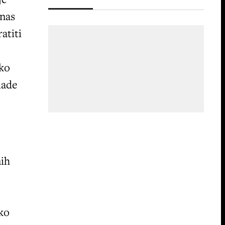
 nas
atiti
iko
lade
nih
ško