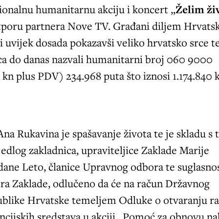
cionalnu humanitarnu akciju i koncert „
Želim ži
tporu partnera Nove TV. Građani diljem Hrvats
o i uvijek dosada pokazavši veliko hrvatsko srce t
ca do danas nazvali humanitarni broj 060 9000
5 kn plus PDV) 234.968 puta što iznosi 1.174.840 
Ana Rukavina je spašavanje života te je skladu s
jedlog zakladnica, upraviteljice Zaklade Marije
dane Leto, članice Upravnog odbora te suglasno
a Zaklade, odlučeno da će na račun Državnog
blike Hrvatske temeljem Odluke o otvaranju r
ancijskih sredstava u akciji „Pomoć za obnovu n