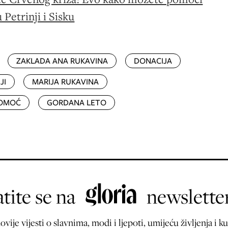
Petrinji i Sisku
ZAKLADA ANA RUKAVINA
DONACIJA
JI
MARIJA RUKAVINA
POMOĆ
GORDANA LETO
tite se na
newslette
ovije vijesti o slavnima, modi i ljepoti, umijeću življenja i ku