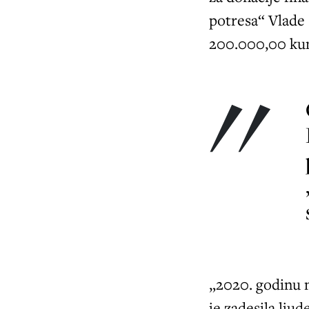
potresa“ Vlade
200.000,00 ku
Ovom
„2020. godinu 
je zadesila ljud