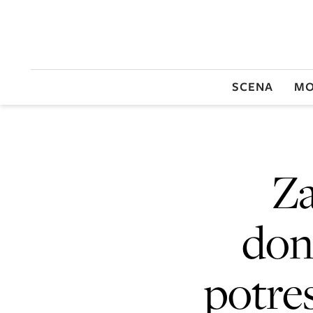
SCENA
MO
Za
don
potre