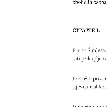
oboljelih osoba
ČITAJTE I.
Bruno Šimleša: 
sati prikupljam
Pretužni prizor
sijevnule slike
Donosimo uput