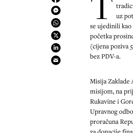
T
tradi
uz po
se ujedinili ka
početka prosin
(cijena poziva 
bez PDV-a.
Misija Zaklade 
misijom, na pri
Rukavine i Gor
Upravnog odbor
proračuna Repu
za donacije fin