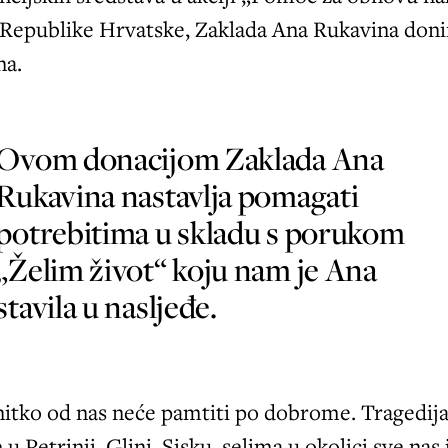
 Republike Hrvatske, Zaklada Ana Rukavina doni
na.
 donacijom Zaklada Ana
Rukavina nastavlja pomagati
potrebitima u skladu s porukom
„Želim život“ koju nam je Ana
stavila u nasljeđe.
nitko od nas neće pamtiti po dobrome. Tragedija
e u Petrinji, Glini, Sisku, selima u okolici sve nas 