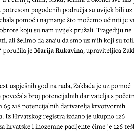
iz potresom pogođenih područja su uvijek bili uz
ebala pomoć i najmanje što možemo učiniti je vr
brote koju su nam uvijek pružali. Tragediju ne
i, ali želimo da znaju da smo uz njih koji su tol
“ poručila je
Marija Rukavina
, upraviteljica Zak
est uspješnih godina rada, Zaklada je uz pomoć
 povećala broj potencijalnih darivatelja s počet
h 65.218 potencijalnih darivatelja krvotvornih
a. Iz Hrvatskog registra izdano je ukupno 126
za hrvatske i inozemne pacijente čime je 126 te