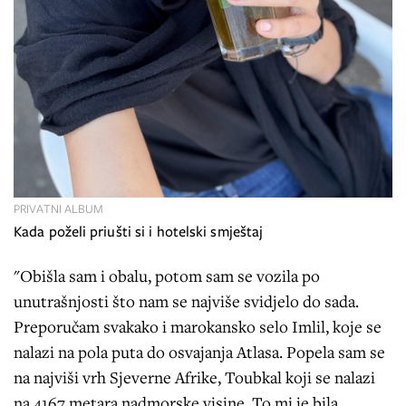
PRIVATNI ALBUM
Kada poželi priušti si i hotelski smještaj
"Obišla sam i obalu, potom sam se vozila po
unutrašnjosti što nam se najviše svidjelo do sada.
Preporučam svakako i marokansko selo Imlil, koje se
nalazi na pola puta do osvajanja Atlasa. Popela sam se
na najviši vrh Sjeverne Afrike, Toubkal koji se nalazi
na 4167 metara nadmorske visine. To mi je bila