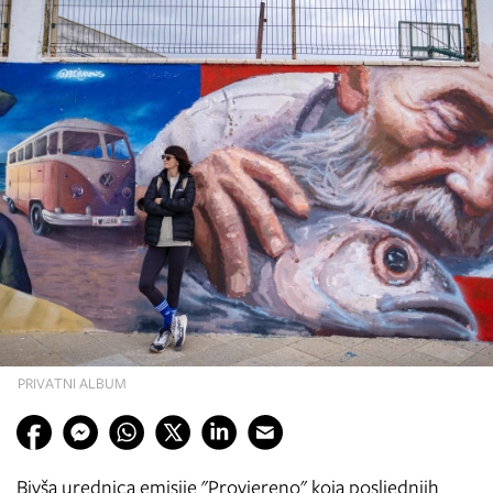
PRIVATNI ALBUM
Bivša urednica emisije "Provjereno" koja posljednjih