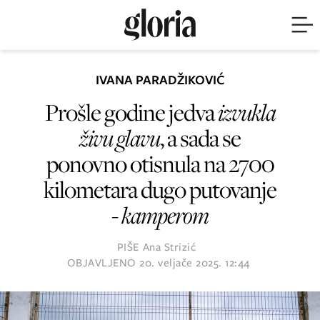
IVANA PARADŽIKOVIĆ
Prošle godine jedva
izvukla
živu glavu
, a sada se
ponovno otisnula na 2700
kilometara dugo putovanje
- kamperom
PIŠE
Ana Strizić
OBJAVLJENO
20. veljače 2025. 12:44