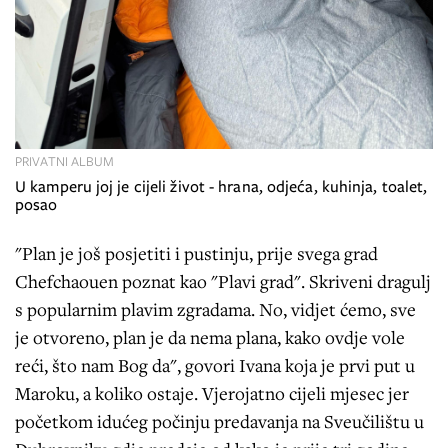
PRIVATNI ALBUM
U kamperu joj je cijeli život - hrana, odjeća, kuhinja, toalet,
posao
"Plan je još posjetiti i pustinju, prije svega grad
Chefchaouen poznat kao "Plavi grad". Skriveni dragulj
s popularnim plavim zgradama. No, vidjet ćemo, sve
je otvoreno, plan je da nema plana, kako ovdje vole
reći, što nam Bog da", govori Ivana koja je prvi put u
Maroku, a koliko ostaje. Vjerojatno cijeli mjesec jer
početkom idućeg počinju predavanja na Sveučilištu u