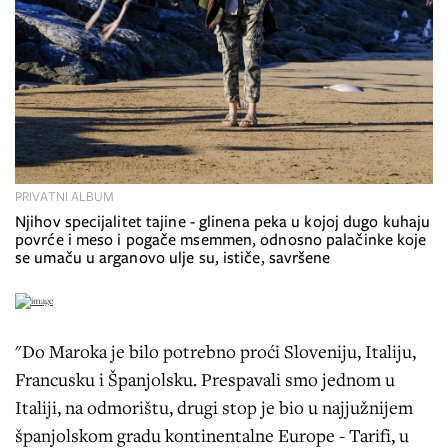
PRIVATNI ALBUM
Njihov specijalitet tajine - glinena peka u kojoj dugo kuhaju
povrće i meso i pogače msemmen, odnosno palačinke koje
se umaču u arganovo ulje su, ističe, savršene
"Do Maroka je bilo potrebno proći Sloveniju, Italiju,
Francusku i Španjolsku. Prespavali smo jednom u
Italiji, na odmorištu, drugi stop je bio u najjužnijem
španjolskom gradu kontinentalne Europe - Tarifi, u