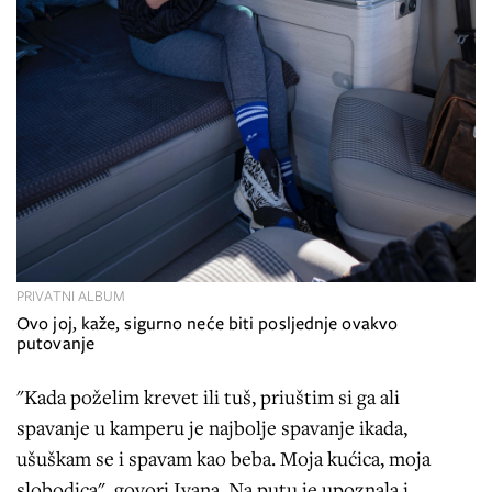
PRIVATNI ALBUM
Ovo joj, kaže, sigurno neće biti posljednje ovakvo
putovanje
"Kada poželim krevet ili tuš, priuštim si ga ali
spavanje u kamperu je najbolje spavanje ikada,
ušuškam se i spavam kao beba. Moja kućica, moja
slobodica", govori Ivana. Na putu je upoznala i