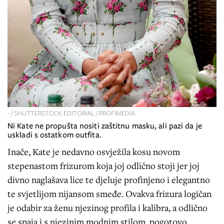
- / SHUTTERSTOCK EDITORIAL / PROFIMEDIA
Ni Kate ne propušta nositi zaštitnu masku, ali pazi da je
uskladi s ostatkom outfita.
Inače, Kate je nedavno osvježila kosu novom
stepenastom frizurom koja joj odlično stoji jer joj
divno naglašava lice te djeluje profinjeno i elegantno
te svjetlijom nijansom smeđe. Ovakva frizura logičan
je odabir za ženu njezinog profila i kalibra, a odlično
se spaja i s njezinim modnim stilom, pogotovo