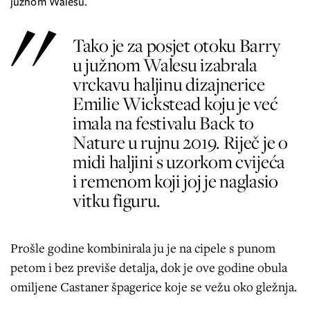
južnom Walesu.
Tako je za posjet otoku Barry
u južnom Walesu izabrala
vrckavu haljinu dizajnerice
Emilie Wickstead koju je već
imala na festivalu Back to
Nature u rujnu 2019. Riječ je o
midi haljini s uzorkom cvijeća
i remenom koji joj je naglasio
vitku figuru.
Prošle godine kombinirala ju je na cipele s punom
petom i bez previše detalja, dok je ove godine obula
omiljene Castaner špagerice koje se vežu oko gležnja.