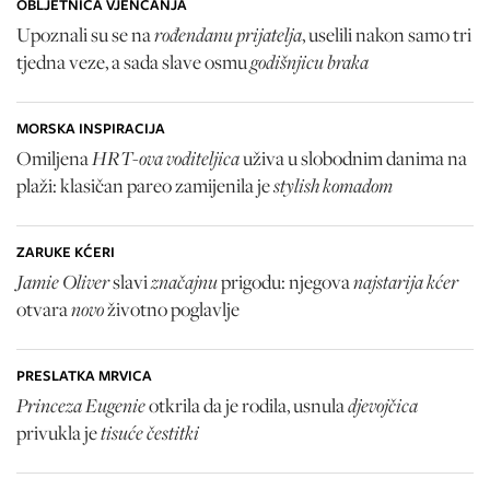
OBLJETNICA VJENČANJA
rođendanu prijatelja
Upoznali su se na
, uselili nakon samo tri
godišnjicu braka
tjedna veze, a sada slave osmu
MORSKA INSPIRACIJA
HRT-ova voditeljica
Omiljena
uživa u slobodnim danima na
stylish komadom
plaži: klasičan pareo zamijenila je
ZARUKE KĆERI
Jamie Oliver
značajnu
najstarija kćer
slavi
prigodu: njegova
novo
otvara
životno poglavlje
PRESLATKA MRVICA
Princeza Eugenie
djevojčica
otkrila da je rodila, usnula
tisuće čestitki
privukla je