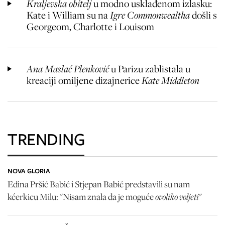
Kraljevska obitelj
u modno usklađenom izlasku:
Kate i William su na
Igre Commonwealtha
došli s
Georgeom, Charlotte i Louisom
Ana Maslać Plenković
u Parizu zablistala u
kreaciji omiljene dizajnerice
Kate Middleton
TRENDING
NOVA GLORIA
Edina Pršić Babić i Stjepan Babić predstavili su nam
ovoliko voljeti
kćerkicu Milu: "Nisam znala da je moguće
"