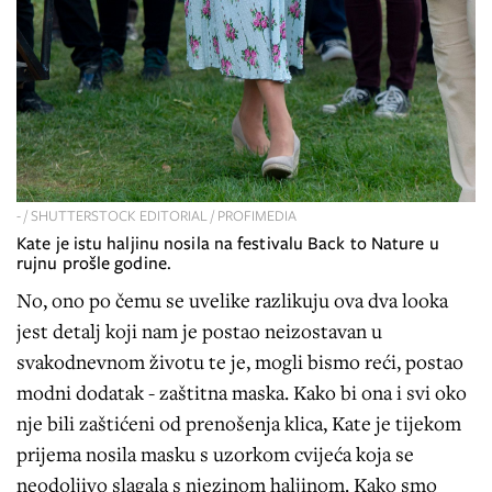
- / SHUTTERSTOCK EDITORIAL / PROFIMEDIA
Kate je istu haljinu nosila na festivalu Back to Nature u
rujnu prošle godine.
No, ono po čemu se uvelike razlikuju ova dva looka
jest detalj koji nam je postao neizostavan u
svakodnevnom životu te je, mogli bismo reći, postao
modni dodatak - zaštitna maska. Kako bi ona i svi oko
nje bili zaštićeni od prenošenja klica, Kate je tijekom
prijema nosila masku s uzorkom cvijeća koja se
neodoljivo slagala s njezinom haljinom. Kako smo