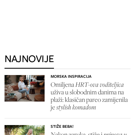
NAJNOVIJE
MORSKA INSPIRACIJA
Omiljena
HRT-ova voditeljica
uživa u slobodnim danima na
plaži: klasičan pareo zamijenila
je
stylish komadom
STIŽE BEBA!
Nakon zaruka, stiže i
prinova u