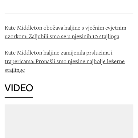
Kate Middleton obožava haljine s vječnim cvjetnim
uzorkom: Zaljubili smo se u njezinih 10 stajlinga
Kate Middleton haljine zamijenila prslucima i
trapericama: Pronašli smo njezine najbolje ležerne
stajlinge
VIDEO