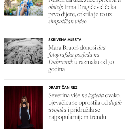
obitelj
: Irma Dragičević čeka
prvo dijete, otkrila je to uz
simpatičan video
SKRIVENA MJESTA
Mara Bratoš donosi
dva
fotografska pogleda na
Dubrovnik
u razmaku od 30
godina
DRASTIČAN REZ
Severina više
ne izgleda
ovako:
pjevačica se oprostila od
dugih
uvojaka
i pridružila se
najpopularnijem trendu