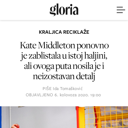
KRALJICA RECIKLAŽE
Kate Middleton ponovno
je zablistala u istoj haljini,
ali ovoga puta nosila je i
neizostavan detalj
PIŠE
Ida Tomašković
OBJAVLJENO
6. kolovoza 2020. 19:00