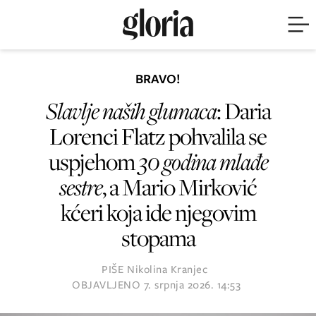
BRAVO!
Slavlje naših glumaca
: Daria
Lorenci Flatz pohvalila se
uspjehom
30 godina mlađe
sestre
, a Mario Mirković
kćeri koja ide njegovim
stopama
PIŠE
Nikolina Kranjec
OBJAVLJENO
7. srpnja 2026. 14:53