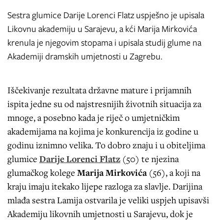
Sestra glumice Darije Lorenci Flatz uspješno je upisala
Likovnu akademiju u Sarajevu, a kći Marija Mirkovića
krenula je njegovim stopama i upisala studij glume na
Akademiji dramskih umjetnosti u Zagrebu.
Iščekivanje rezultata državne mature i prijamnih
ispita jedne su od najstresnijih životnih situacija za
mnoge, a posebno kada je riječ o umjetničkim
akademijama na kojima je konkurencija iz godine u
godinu iznimno velika. To dobro znaju i u obiteljima
glumice
Darije Lorenci Flatz
(50) te njezina
glumačkog kolege
Marija Mirkovića
(56), a koji na
kraju imaju itekako lijepe razloga za slavlje. Darijina
mlađa sestra Lamija ostvarila je veliki uspjeh upisavši
Akademiju likovnih umjetnosti u Sarajevu, dok je