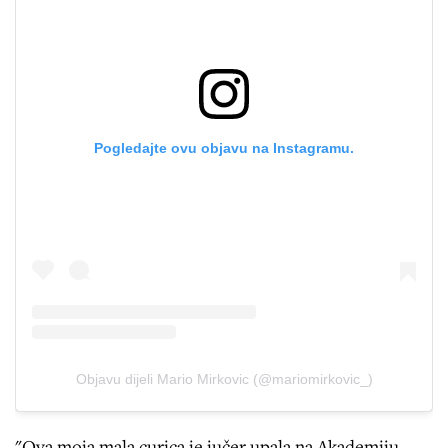
Pogledajte ovu objavu na Instagramu.
Objavu dijeli Mario Mirkovic (@mariomirkovic_)
"Ova moja mala curica je jučer upala na Akademiju