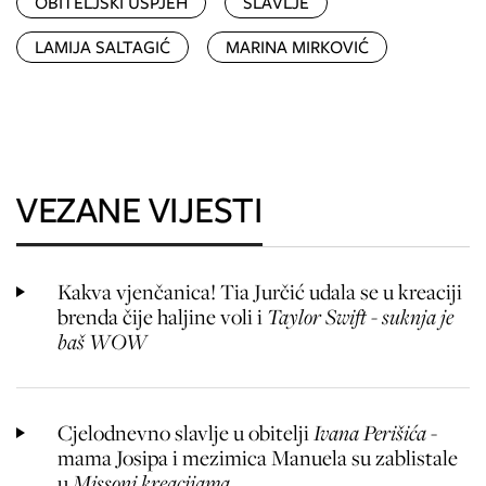
OBITELJSKI USPJEH
SLAVLJE
LAMIJA SALTAGIĆ
MARINA MIRKOVIĆ
VEZANE VIJESTI
Kakva vjenčanica! Tia Jurčić udala se u kreaciji
brenda čije haljine voli i
Taylor Swift - suknja je
baš WOW
Cjelodnevno slavlje u obitelji
Ivana Perišića
-
mama Josipa i mezimica Manuela su zablistale
u
Missoni kreacijama