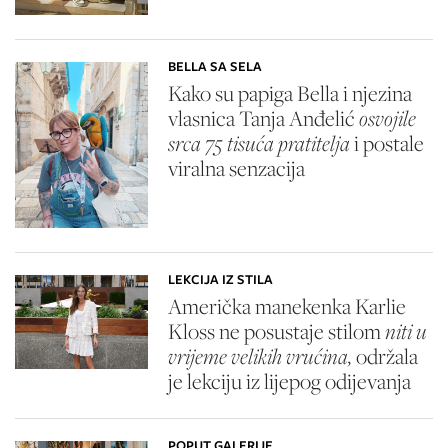
BELLA SA SELA
Kako su papiga Bella i njezina
vlasnica Tanja Anđelić
osvojile
srca 75 tisuća pratitelja
i postale
viralna senzacija
LEKCIJA IZ STILA
Američka manekenka Karlie
Kloss ne posustaje stilom
niti u
vrijeme velikih vrućina,
održala
je lekciju iz lijepog odijevanja
POPUT GALERIJE