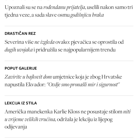
rođendanu prijatelja
Upoznali su se na
, uselili nakon samo tri
godišnjicu braka
tjedna veze, a sada slave osmu
DRASTIČAN REZ
ne izgleda
Severina više
ovako: pjevačica se oprostila od
dugih uvojaka
i pridružila se najpopularnijem trendu
POPUT GALERIJE
Zavirite u bajkovit dom
umjetnice koja je zbog Hrvatske
"Ovdje smo pronašli mir i sigurnost"
napustila Ekvador:
LEKCIJA IZ STILA
niti
Američka manekenka Karlie Kloss ne posustaje stilom
u vrijeme velikih vrućina,
održala je lekciju iz lijepog
odijevanja