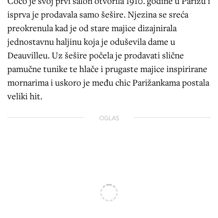
Coco je svoj prvi salon otvorila 1910. godine u Parizu i
isprva je prodavala samo šešire. Njezina se sreća
preokrenula kad je od stare majice dizajnirala
jednostavnu haljinu koja je oduševila dame u
Deauvilleu. Uz šešire počela je prodavati slične
pamučne tunike te hlače i prugaste majice inspirirane
mornarima i uskoro je među chic Parižankama postala
veliki hit.
OGLAS