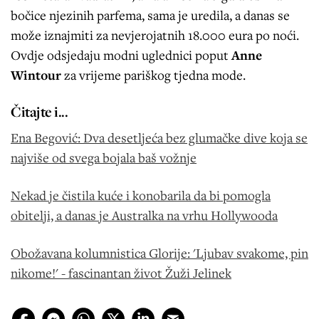
bočice njezinih parfema, sama je uredila, a danas se
može iznajmiti za nevjerojatnih 18.000 eura po noći.
Ovdje odsjedaju modni uglednici poput
Anne
Wintour
za vrijeme pariškog tjedna mode.
Čitajte i...
Ena Begović: Dva desetljeća bez glumačke dive koja se
najviše od svega bojala baš vožnje
Nekad je čistila kuće i konobarila da bi pomogla
obitelji, a danas je Australka na vrhu Hollywooda
Obožavana kolumnistica Glorije: 'Ljubav svakome, pin
nikome!' - fascinantan život Žuži Jelinek