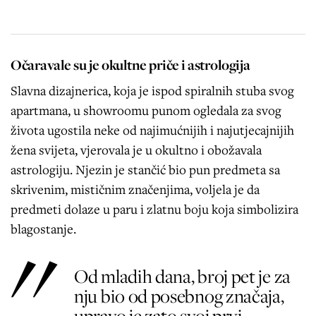
Očaravale su je okultne priče i astrologija
Slavna dizajnerica, koja je ispod spiralnih stuba svog
apartmana, u showroomu punom ogledala za svog
života ugostila neke od najimućnijih i najutjecajnijih
žena svijeta, vjerovala je u okultno i obožavala
astrologiju. Njezin je stančić bio pun predmeta sa
skrivenim, mističnim značenjima, voljela je da
predmeti dolaze u paru i zlatnu boju koja simbolizira
blagostanje.
Od mladih dana, broj pet je za
nju bio od posebnog značaja,
upravo je zato svoj prvi