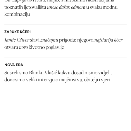
unose dašak odmora
poznatih ljetovališta
u svaku modnu
kombinaciju
ZARUKE KĆERI
Jamie Oliver
značajnu
najstarija kćer
slavi
prigodu: njegova
novo
otvara
životno poglavlje
NOVA ERA
Susreli smo Blanku Vlašić kakvu dosad nismo vidjeli,
donosimo veliki intervju o majčinstvu, obitelji i vjeri