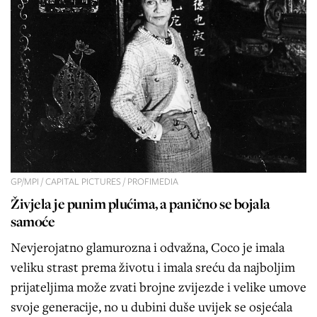
GP/MPI / CAPITAL PICTURES / PROFIMEDIA
Živjela je punim plućima, a panično se bojala
samoće
Nevjerojatno glamurozna i odvažna, Coco je imala
veliku strast prema životu i imala sreću da najboljim
prijateljima može zvati brojne zvijezde i velike umove
svoje generacije, no u dubini duše uvijek se osjećala