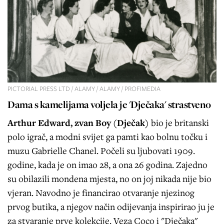
PICTORIAL PRESS LTD / ALAMY / ALAMY / PROFIMEDIA
Dama s kamelijama voljela je 'Dječaka' strastveno
Arthur Edward, zvan Boy (Dječak)
bio je britanski
polo igrač, a modni svijet ga pamti kao bolnu točku i
muzu Gabrielle Chanel. Počeli su ljubovati 1909.
godine, kada je on imao 28, a ona 26 godina. Zajedno
su obilazili mondena mjesta, no on joj nikada nije bio
vjeran. Navodno je financirao otvaranje njezinog
prvog butika, a njegov način odijevanja inspirirao ju je
za stvaranje prve kolekcije. Veza Coco i "Dječaka"