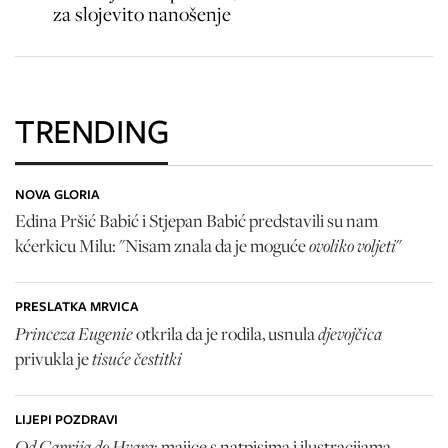
za slojevito nanošenje
TRENDING
NOVA GLORIA
Edina Pršić Babić i Stjepan Babić predstavili su nam
ovoliko voljeti
kćerkicu Milu: "Nisam znala da je moguće
"
PRESLATKA MRVICA
Princeza Eugenie
djevojčica
otkrila da je rodila, usnula
tisuće čestitki
privukla je
LIJEPI POZDRAVI
Od Caprija do Hvara
: majice s natpisima i ilustracijama