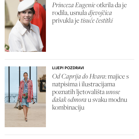
Princeza Eugenie
otkrila da je
rodila, usnula
djevojčica
privukla je
tisuće čestitki
LIJEPI POZDRAVI
Od Caprija do Hvara
: majice s
natpisima i ilustracijama
poznatih ljetovališta
unose
dašak odmora
u svaku modnu
kombinaciju