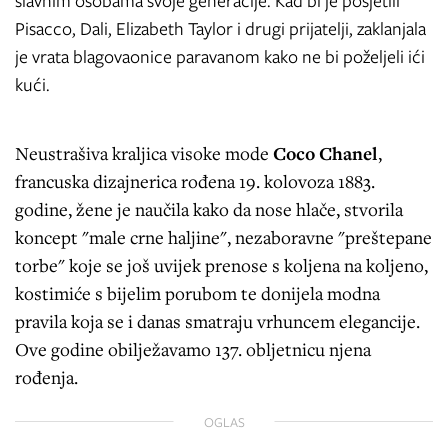
slavnim osobama svoje generacije. Kad bi je posjetili
Pisacco, Dali, Elizabeth Taylor i drugi prijatelji, zaklanjala
je vrata blagovaonice paravanom kako ne bi poželjeli ići
kući.
Neustrašiva kraljica visoke mode
Coco Chanel
,
francuska dizajnerica rođena 19. kolovoza 1883.
godine, žene je naučila kako da nose hlače, stvorila
koncept "male crne haljine", nezaboravne "preštepane
torbe" koje se još uvijek prenose s koljena na koljeno,
kostimiće s bijelim porubom te donijela modna
pravila koja se i danas smatraju vrhuncem elegancije.
Ove godine obilježavamo 137. obljetnicu njena
rođenja.
OGLAS