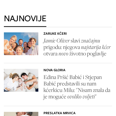
NAJNOVIJE
ZARUKE KĆERI
Jamie Oliver
slavi
značajnu
prigodu: njegova
najstarija kćer
otvara
novo
životno poglavlje
NOVA GLORIA
Edina Pršić Babić i Stjepan
Babić predstavili su nam
kćerkicu Milu: "Nisam znala da
je moguće
ovoliko voljeti
"
PRESLATKA MRVICA