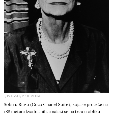
- / IMAGNO / PROFIMEDIA
Sobu u Ritzu (Coco Chanel Suite), koja se proteže na
188 metara kvadratnih, a nalazi se na trgu u obliku