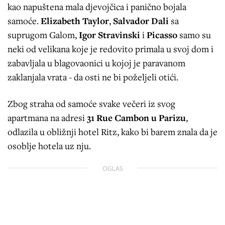
kao napuštena mala djevojčica i panično bojala
samoće.
Elizabeth Taylor
,
Salvador Dali
sa
suprugom Galom,
Igor Stravinski
i
Picasso
samo su
neki od velikana koje je redovito primala u svoj dom i
zabavljala u blagovaonici u kojoj je paravanom
zaklanjala vrata - da osti ne bi poželjeli otići.
Zbog straha od samoće svake večeri iz svog
apartmana na adresi
31 Rue Cambon u Parizu
,
odlazila u obližnji hotel Ritz, kako bi barem znala da je
osoblje hotela uz nju.
OGLAS