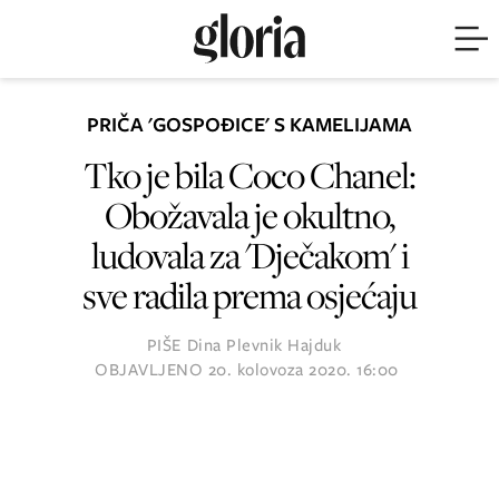
PRIČA 'GOSPOĐICE' S KAMELIJAMA
Tko je bila Coco Chanel:
Obožavala je okultno,
ludovala za 'Dječakom' i
sve radila prema osjećaju
PIŠE
Dina Plevnik Hajduk
OBJAVLJENO
20. kolovoza 2020. 16:00