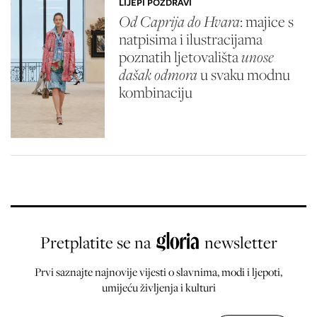
LIJEPI POZDRAVI
Od Caprija do Hvara
: majice s
natpisima i ilustracijama
poznatih ljetovališta
unose
dašak odmora
u svaku modnu
kombinaciju
Pretplatite se na
newsletter
Prvi saznajte najnovije vijesti o slavnima, modi i ljepoti,
umijeću življenja i kulturi