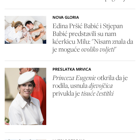
NOVA GLORIA
Edina Pršić Babić i Stjepan
Babić predstavili su nam
kćerkicu Milu: "Nisam znala da
je moguće
ovoliko voljeti
"
PRESLATKA MRVICA
Princeza Eugenie
otkrila da je
rodila, usnula
djevojčica
privukla je
tisuće čestitki