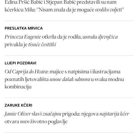
Edina Pršić Babić i Stjepan Babić predstavili su nam
ovoliko voljeti
kćerkicu Milu: "Nisam znala da je moguće
"
PRESLATKA MRVICA
Princeza Eugenie
djevojčica
otkrila da je rodila, usnula
tisuće čestitki
privukla je
LIJEPI POZDRAVI
Od Caprija do Hvara
: majice s natpisima i ilustracijama
unose dašak odmora
poznatih ljetovališta
u svaku modnu
kombinaciju
ZARUKE KĆERI
Jamie Oliver
značajnu
najstarija kćer
slavi
prigodu: njegova
novo
otvara
životno poglavlje