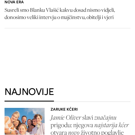
NOVA ERA
Susreli smo Blanku Vlašić kakvu dosad nismo vidjeli,
donosimo veliki intervju o majčinstvu, obitelji i vjeri
NAJNOVIJE
ZARUKE KĆERI
Jamie Oliver
slavi
značajnu
prigodu: njegova
najstarija kćer
otvara
novo
životno poglavlje