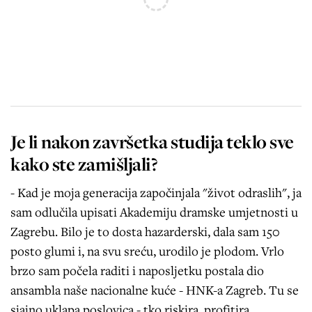
Je li nakon završetka studija teklo sve
kako ste zamišljali?
- Kad je moja generacija započinjala "život odraslih", ja
sam odlučila upisati Akademiju dramske umjetnosti u
Zagrebu. Bilo je to dosta hazarderski, dala sam 150
posto glumi i, na svu sreću, urodilo je plodom. Vrlo
brzo sam počela raditi i naposljetku postala dio
ansambla naše nacionalne kuće - HNK-a Zagreb. Tu se
sjajno uklapa poslovica - tko riskira, profitira.