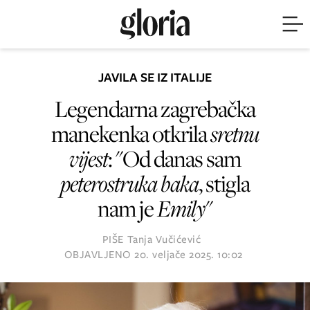
JAVILA SE IZ ITALIJE
Legendarna zagrebačka
manekenka otkrila
sretnu
vijest
: "Od danas sam
peterostruka baka
, stigla
nam je
Emily
"
PIŠE
Tanja Vučićević
OBJAVLJENO
20. veljače 2025. 10:02