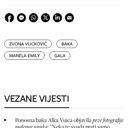
ZVONA VUCKOVIĆ
BAKA
MANELA EMILY
GALA
VEZANE VIJESTI
Ponosna baka Alka Vuica objavila
prve fotografije
malenog unuka
: "Neka te svuda prati samo