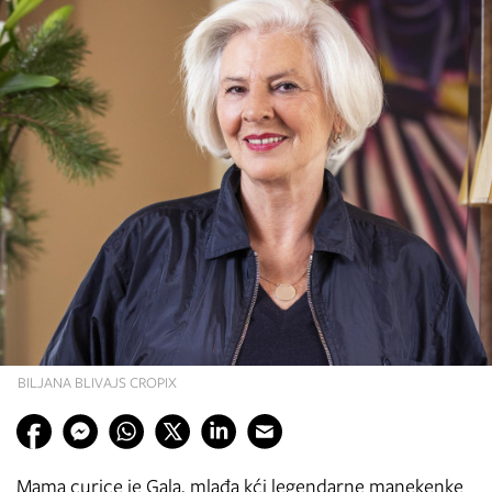
BILJANA BLIVAJS CROPIX
Mama curice je Gala, mlađa kći legendarne manekenke