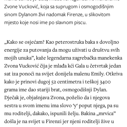
Zvone Vucković, koja sa suprugom i osmogodišnjim
sinom Dylanom živi nadomak Firenze, u slikovitom
mjesto koje nosi ime po slavnom piscu.
„Kako se osjećam? Kao peterostruka baka s dovoljno
energije za putovanja da mogu uživati u društvu svih
mojih unuka”, kaže legendarna zagrebačka manekenka
Zvona Vucković čija je mlađa kći Gala u četvrtak jedan
sat iza ponoći na svijet donijela malenu Emily. Otkriva
kako je prinovi dugoj 52 centimetra i teškoj 3400
grama ime dao stariji brat, osmogodišnji Dylan.
Dječak je, objašnjava Zvona, poželio da i njegova
sestra u svom imenu ima slovo ‘y‘ poput njega, pa su
mu roditelji, dakako, ispunili želju. Bakina „mrvica”
došla je na svijet u Firenzi jer njeni roditelji žive u