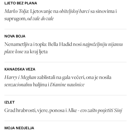
LJETO BEZ PLANA
Marko Tolja
obiteljskoj barci
: Ljetovanje na
sa sinovima i
od vale do vale
suprugom,
NOVA BOJA
najpoželjniju nijansu
Nenametljiva i topla: Bella Hadid nosi
plave kose
za kraj ljeta
KANADSKA VEZA
Harry i Meghan
zablistali na gala večeri, ona je nosila
senzacionalnu
Dianine naušnice
haljinu i
IZLET
evo zašto posjetiti Sinj
Grad hrabrosti, vjere, ponosa i Alke -
MOJA NEDJELJA