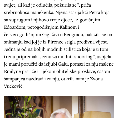
svijet, ali kad je odlučila, požurila se”, priča
srebrnokosa manekenka. Njena starija kći Petra koja
sa suprugom i njihovo troje djece, 12-godišnjim
Edoardom, petogodišnjom Kalinom i
četverogodišnjom Gigi živi u Beogradu, nalazila se na
snimanju kad joj je iz Firenze stigla predivna vijest.
Jedna je od najboljih modnih stilistica koja je u tom
trenu pripremala scenu za modni „shooting”, uspjela
je mami poručiti da izljubi Galu, pomazi za nju malene
Emilyne prstiće i tijekom obiteljske proslave, čašom
šampanjca nazdravi i za nju, otkrila nam je Zvona
Vucković.