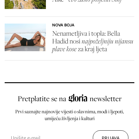
NOVA BOJA
Nenametljiva i topla: Bella
Hadid nosi
najpoželjniju nijansu
plave kose
za kraj ljeta
Pretplatite se na
newsletter
Prvi saznajte najnovije vijesti o slavnima, modi i ljepoti,
umijeću življenja i kulturi