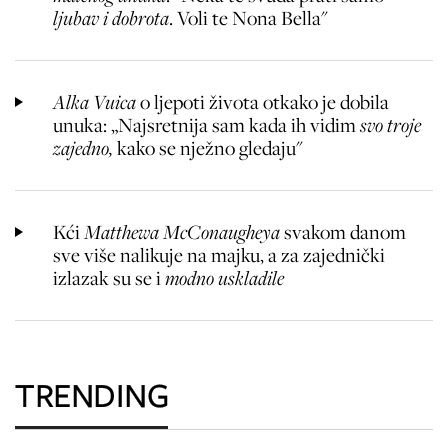
ljubav i dobrota
. Voli te Nona Bella"
Alka Vuica
o ljepoti života otkako je dobila
unuka: „Najsretnija sam kada ih vidim
svo troje
zajedno,
kako se nježno gledaju"
Kći
Matthewa McConaugheya
svakom danom
sve više nalikuje na majku, a za zajednički
izlazak su se i
modno uskladile
TRENDING