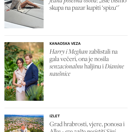
jedna posebna osoba
: „Išle bismo
skupa na pazar kupiti ‘spizu‘"
KANADSKA VEZA
Harry i Meghan
zablistali na
gala večeri, ona je nosila
senzacionalnu
haljinu i
Dianine
naušnice
IZLET
Grad hrabrosti, vjere, ponosa i
Alke -
evo zašto posjetiti Sinj