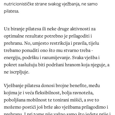
nutricionističke strane svakog vježbanja, ne samo
pilatesa.
Uz biranje pilatesa ili neke druge aktivnosti za
optimalne rezultate potrebno je prilagoditi i
prehranu. No, umjesto restrikcija i pravila, tijelu
trebamo ponuditi ono što mu stvarno treba -
energiju, podršku i razumijevanje. Svaka vježba i
pokret zaslužuju biti podržani hranom koja njeguje, a
ne iscrpljuje.
Vježbanje pilatesa donosi brojne benefite, među
kojima je i veća fleksibilnost, bolja ravnoteža,
poboljšana mobilnost te tonirani mišići, a sve to
možemo postići još brže ako vježbama prilagodimo i
prehranu. I pri tome nije važno samo što jedete prije i