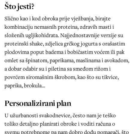
Što jesti?
Slično kao i kod obroka prije vježbanja, birajte
kombinaciju nemasnih proteina, zdravih masti i
složenih ugljikohidrata. Najjednostavnije verzije su
proteinski shake, zdjelica grčkog jogurta s orašastim
plodovima poput badema i bobičastim voćem ili pak
omlet sa špinatom, paprikama, maslinama i avokadom,
a dobar odabir su i piletina sa smeđom rižom i
povrćem siromašnim škrobom, kao što su tikvice,
paprika, brokula...
Personalizirani plan
U užurbanosti svakodnevice, često nam je teško
toliko detaljno planirati obroke i voditi računa o
svemu potrebnome pa nam dobro dođu pomagači, što