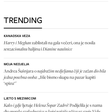
TRENDING
KANADSKA VEZA
Harry i Meghan
zablistali na gala večeri, ona je nosila
senzacionalnu
Dianine naušnice
haljinu i
MOJA NEDJELJA
najdražim nedjeljama čiji je važan dio bila
Andrea Šušnjara o
jedna posebna osoba
: „Išle bismo skupa na pazar kupiti
‘spizu‘"
LJETO S MEZIMICOM
Kako i gdje
Helena Šopar Zadro
ljetuje
? Podijelila je s nama
morske svakodnevice u kojoj najviše uživa uz svoju Vidu
dio