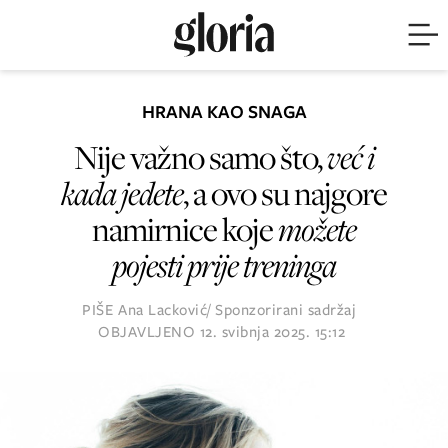
HRANA KAO SNAGA
Nije važno samo što,
već i
kada jedete
, a ovo su najgore
namirnice koje
možete
pojesti prije treninga
PIŠE
Ana Lacković/ Sponzorirani sadržaj
OBJAVLJENO
12. svibnja 2025. 15:12