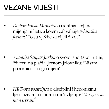
VEZANE VIJESTI
Fabijan Pavao Medvešek
o treningu koji ne
mijenja ni ljeti, a kojem zahvaljuje
vrhunsku
formu
: "To su vježbe za cijeli život"
Antonija Stupar Jurkin
o svojoj sportskoj rutini,
‘životu‘ na plaži i ljetnom jelovniku: "Nisam
pobornica strogih dijeta"
HRT-ova voditeljica
o disciplini i hedonizmu
ljeti, uživanju u hrani i mršavljenju:
"Mozgovi su
nam isprani"