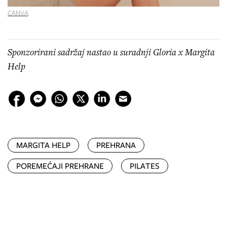
CANVA
Sponzorirani sadržaj nastao u suradnji Gloria x Margita
Help
MARGITA HELP
PREHRANA
POREMEĆAJI PREHRANE
PILATES