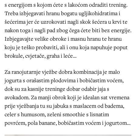
s energijom s kojom ćete s lakoćom odraditi trening.
Treba izbjegavati hranu bogatu ugljikohidratima i
šećerima jer će uzrokovati nagli skok šećera u krvi te
nakon toga i nagli pad zbog čega ćete biti bez energije.
Izbjegavajte velike obroke i masnu hranu te hranu
koju je teško probaviti, ali i onu koja napuhuje poput
brokule, cvjetače, graha i leće...
Za ranojutarnje vježbe dobra kombinacija je malo
jogurta s orašastim plodovima i bobičastim voćem,
dok su za kasnije treninge dobar odabir jaja s
avokadom. Za manji obrok koji je idealan sat vremena
prije vježbanja tu su jabuka s maslacem od badema,
celer s humusom, zeleni smoothie s lisnatim
povrćem, pola banane, bobičastim voćem i jogurtom...