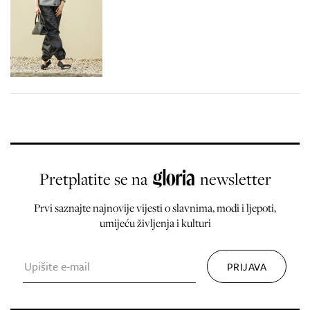
Pretplatite se na
newsletter
Prvi saznajte najnovije vijesti o slavnima, modi i ljepoti,
umijeću življenja i kulturi